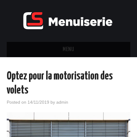
MENU
FENÊTRES & PORTES
Optez pour la motorisation des
CHÂSSIS
volets
VOLET
Posted on
14/11/2019
by
admin
VERRIÈRE