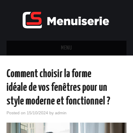
MENU
FENÊTRES & PORTES
Comment choisir la forme
CHÂSSIS
idéale de vos fenêtres pour un
VOLET
style moderne et fonctionnel ?
VERRIÈRE
Posted on
15/10/2024
by
admin