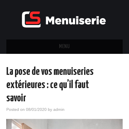
MENU
FENÊTRES & PORTES
La pose de vos menuiseries
CHÂSSIS
extérieures : ce qu’il faut
VOLET
savoir
VERRIÈRE
Posted on
08/01/2020
by
admin